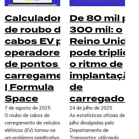
constrói melhor. Os operadores que estão a
destacar-se estão a tornar as suas
Calculadora
De 80 mil pa
instalações rentáveis desde o primeiro dia e,
em seguida, a expandir-se
de roubo de
300 mil: o
cabos EV para
Reino Unido
operadores
pode triplica
de pontos de
o ritmo de
carregamento
implantação
| Formula
de
Space
carregadore
Leia mais
7 de agosto de 2025
24 de julho de 2025
O roubo de cabos de
As estatísticas oficiais de
carregamento de veículos
julho divulgadas pelo
elétricos (EV) tornou-se
Departamento de
um problema significativo
Transportes, utilizando