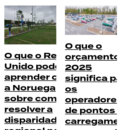
O que o
O que o Reino
orçamento d
Unido pode
2025
aprender com
significa par
a Noruega
os
sobre como
operadores
resolver a
de pontos de
disparidade
carregamen