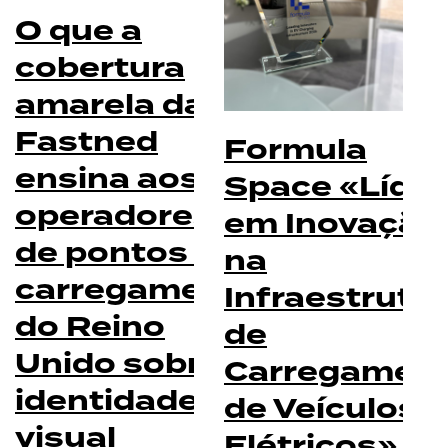
O que a
cobertura
amarela da
Fastned
Formula
ensina aos
Space «Líder
operadores
em Inovação
de pontos de
na
carregamento
Infraestrutu
do Reino
de
Unido sobre
Carregamen
identidade
de Veículos
visual
Elétricos» n