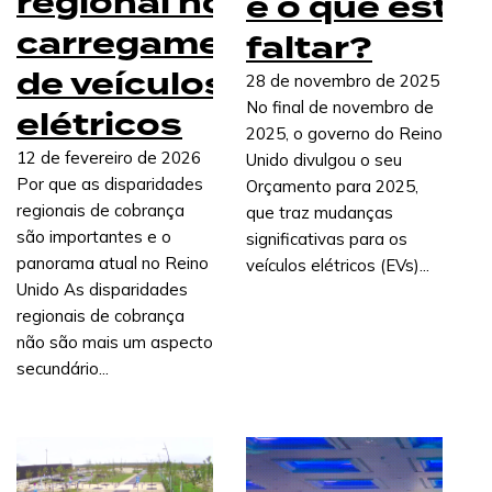
regional no
e o que está 
carregamento
faltar?
de veículos
28 de novembro de 2025
No final de novembro de
elétricos
Os nossos produtos e serviços
2025, o governo do Reino
12 de fevereiro de 2026
Unido divulgou o seu
Por que as disparidades
Orçamento para 2025,
regionais de cobrança
que traz mudanças
são importantes e o
significativas para os
CableGuard®
panorama atual no Reino
veículos elétricos (EVs)...
Manga protetora para cabos com marcação forense
Unido As disparidades
integrada para impedir roubos e manter os
regionais de cobrança
carregadores operacionais.
não são mais um aspecto
secundário...
Fundamentos modulares | Em breve!
Fundações modulares para carregadores CC e pilares
alimentadores, projetadas para instalação rápida,
terrenos irregulares e estabilidade.