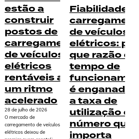
estão a
Fiabilidade d
construir
carregamen
postos de
de veículos
carregamento
elétricos: po
de veículos
que razão o
elétricos
tempo de
rentáveis a
funcioname
um ritmo
é enganador 
acelerado
a taxa de
utilização é o
28 de julho de 2026
O mercado de
número que
carregamento de veículos
importa
elétricos deixou de