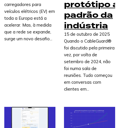
protótipo ao
carregadores para
Marcação da baía
veículos elétricos (EV) em
padrão da
Marcação de baía durável e de alto contraste,
toda a Europa está a
concebida para uma navegação clara e uma
indústria
acelerar. Mas, à medida
identidade de marca mais forte no local.
que a rede se expande,
15 de outubro de 2025
surge um novo desafio...
Quando o CableGuard®
Leia o nosso artigo mais
foi discutido pela primeira
recente
vez, por volta de
setembro de 2024, não
foi numa sala de
Rentável e rápido: por que
reuniões. Tudo começou
razão os vencedores estão a
em conversas com
construir postos de
clientes em...
carregamento de veículos
elétricos rentáveis a um ritmo
acelerado
O mercado de carregamento de veículos
elétricos deixou de premiar quem constrói
mais depressa e passou a premiar quem