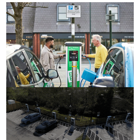
Be.EV - Âmbito total
Formula Space a Be.EV Formula Space transformar a
ambição da marca numa experiência nacional de
carregamento, combinando design, acessibilidade e
rapidez de entrega para criar centros de veículos
elétricos de alto desempenho e instantaneamente
reconhecíveis.
Leia mais
Evyve - Destaque do site
Um centro de carregamento emblemático baseado
no retalho, entregue ao abrigo do plano de
implementação acelerada da Evyve.
Formula Space um pacote completo de fonte única,