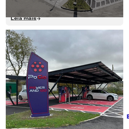
desde a viabilidade e o design da baía até CCTV e
proteção contra colisões.
Leia mais
PoGo - Âmbito completo
A PoGo Charge
fez uma parceria com Formula Space
dar vida à sua nova e ousada marca, transformando
o design digital em ambientes físicos de
carregamento de veículos elétricos em todo o Reino
Unido.
Leia mais