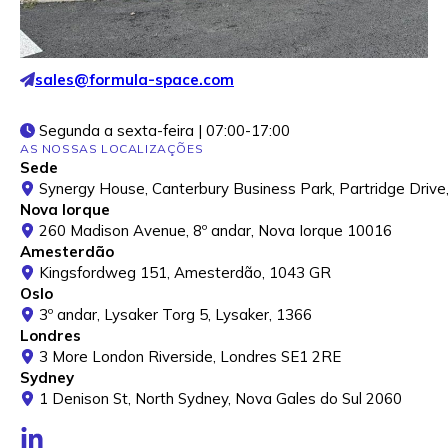
DETALHES DE CONTACTO
01227 833 979
Os nossos produtos e serviços
sales@formula-space.com
Segunda a sexta-feira | 07:00-17:00
AS NOSSAS LOCALIZAÇÕES
Sede
CableGuard®
Synergy House, Canterbury Business Park, Partridge Drive
Nova Iorque
Manga protetora para cabos com marcação forense
260 Madison Avenue, 8º andar, Nova Iorque 10016
integrada para impedir roubos e manter os
Amesterdão
carregadores operacionais.
Kingsfordweg 151, Amesterdão, 1043 GR
Oslo
3º andar, Lysaker Torg 5, Lysaker, 1366
Fundamentos modulares | Em breve!
Londres
Fundações modulares para carregadores CC e pilares
3 More London Riverside, Londres SE1 2RE
alimentadores, projetadas para instalação rápida,
Sydney
terrenos irregulares e estabilidade.
1 Denison St, North Sydney, Nova Gales do Sul 2060