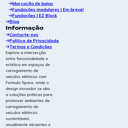
Marcação de baías
Marcação de baía durável e de alto contraste,
Fundações modulares | Em breve!
concebida para uma navegação clara e uma
Fundações | EZ Block
identidade de marca mais forte no local.
Blog
Informação
Contacte-nos
Leia o nosso artigo mais
Política de Privacidade
recente
Termos e Condições
Explore a intersecção
entre funcionalidade e
Rentável e rápido: por que
estética em espaços de
razão os vencedores estão a
carregamento de
construir postos de
veículos elétricos com
carregamento de veículos
Formula Space, onde o
elétricos rentáveis a um ritmo
design inovador se alia
acelerado
a soluções práticas para
promover ambientes de
O mercado de carregamento de veículos
carregamento de
elétricos deixou de premiar quem constrói
veículos elétricos
mais depressa e passou a premiar quem
sustentáveis,
constrói melhor. Os operadores que estão a
visualmente atraentes e