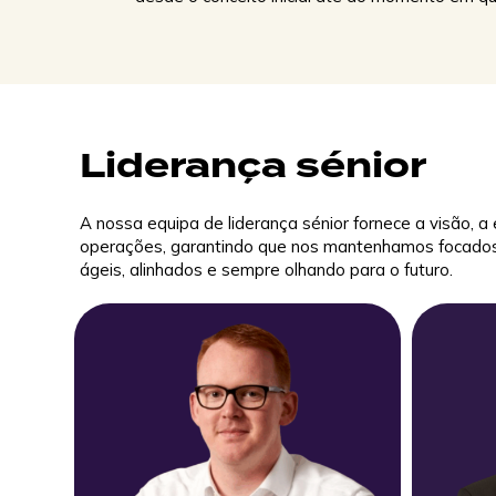
Estratégia do site, layouts e suporte à marca
para otimizar o desempenho em todo o seu
portfólio de veículos elétricos.
Sistemas de cobertura
Liderança sénior
Soluções modulares de cobertura que melhoram
a experiência do utilizador e protegem o
hardware de carregamento.
A nossa equipa de liderança sénior fornece a visão, a
operações, garantindo que nos mantenhamos focados e
ágeis, alinhados e sempre olhando para o futuro.