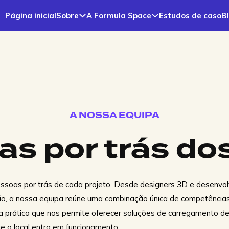
Página inicial
Sobre
A Formula Space
Estudos de caso
B
utos e serviços
Fundamentos modulares | Em
A NOSSA EQUIPA
breve!
s por trás do
Fundações modulares para carregadores CC e
pilares alimentadores, projetadas para instalação
rápida, terrenos irregulares e estabilidade.
essoas por trás de cada projeto. Desde designers 3D e desenvo
ão, a nossa equipa reúne uma combinação única de competência
Fundações pré-moldadas | EZ
ia prática que nos permite oferecer soluções de carregamento de
Block
e o local entra em funcionamento.