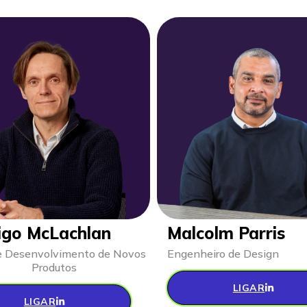
igo McLachlan
Malcolm Parris
de Desenvolvimento de Novos
Engenheiro de Design
Produtos
LIGAR
LIGAR