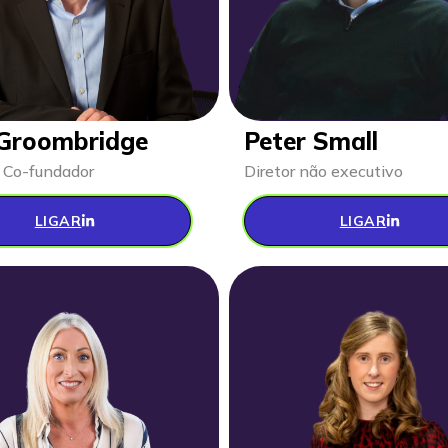
 Groombridge
Peter Small
/ Co-fundador
Diretor não executivo
LIGAR
LIGAR