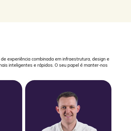
a destacar-se estão a tornar as suas
instalações rentáveis desde o primeiro dia
e, em seguida, a expandir-se
 de experiência combinada em infraestrutura, design e
is inteligentes e rápidos. O seu papel é manter-nos
Leia mais