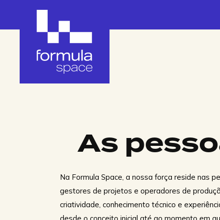
Os nossos prod
CableGuard®
Manga protetora para cabos com marcação
As pessoa
forense integrada para impedir roubos e manter
os carregadores operacionais.
Na Formula Space, a nossa força reside nas p
gestores de projetos e operadores de produç
Consultoria e assessoria em
criatividade, conhecimento técnico e experiênc
veículos elétricos
desde o conceito inicial até ao momento em qu