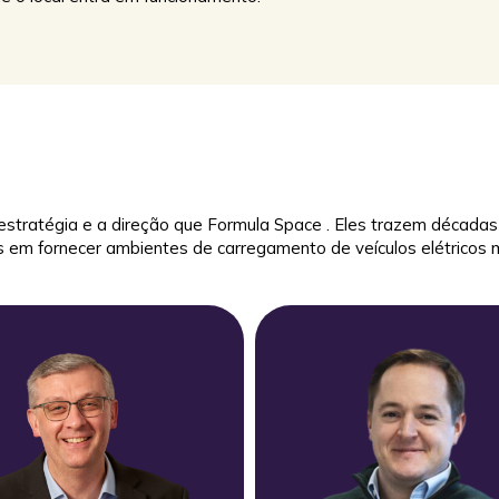
Fundações ecológicas pré-fabricadas em betão
de instalação rápida, concebidas para
carregamento de veículos elétricos.
Marcação da baía
Marcação de baía durável e de alto contraste,
concebida para uma navegação clara e uma
identidade de marca mais forte no local.
 estratégia e a direção que Formula Space . Eles trazem décadas
m fornecer ambientes de carregamento de veículos elétricos ma