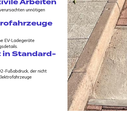
vile Arbeiten
verursachten unnötigen
ktrofahrzeuge
rne EV-Ladegeräte
sdetails.
 in Standard-
2-Fußabdruck, der nicht
Elektrofahrzeuge