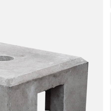
Schnell zu installierende Öko-Fundamente aus
Fertigbeton, speziell für das Laden von
Elektroautos entwickelt.
Markierung der Bucht
Kontrastreiche, langlebige Markierungen für klare
Navigation und stärkere Markenpräsenz vor Ort.