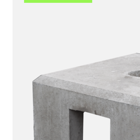
gesamten EV-Portfolios.
Überdachungssysteme
Modulare Überdachungslösungen, die das
Benutzererlebnis verbessern und die
Ladehardware schützen.