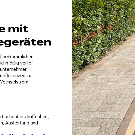
e mit
egeräten
uf herkömmlichen
chmäßig verlief
uunternehmer
neffizienzen zu
 Wechselstrom-
rflächenbeschaffenheit,
en, Aushärtung und