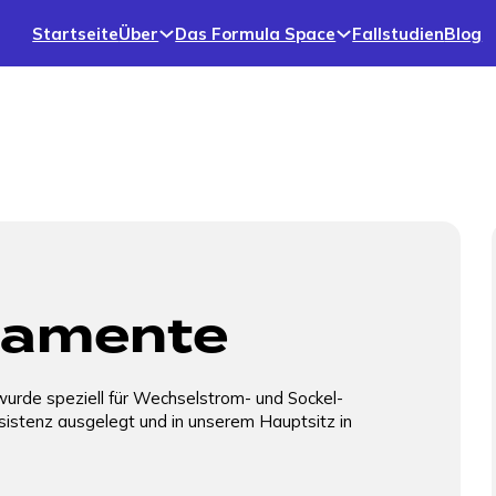
Startseite
Über
Das Formula Space
Fallstudien
Blog
nd Dienstleistungen
Modulare Fundamente |
Demnächst verfügbar!
Modulare Fundamente für Gleichstromladegeräte
ndamente
und Versorgungssäulen, entwickelt für schnelle
Installation, unebenen Boden und Stabilität.
wurde speziell für Wechselstrom- und Sockel-
sistenz ausgelegt und in unserem Hauptsitz in
Fertigteilfundamente | EZ
Block