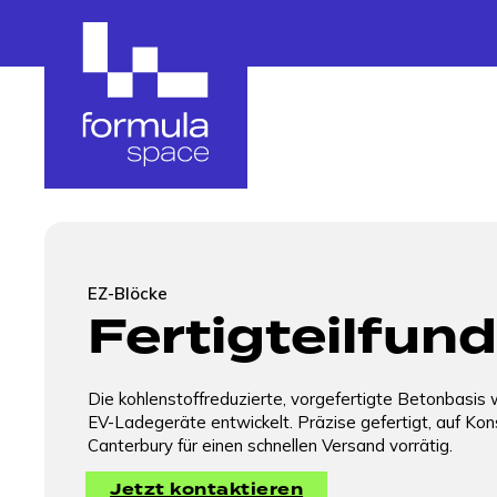
Unsere Produkte u
Kabelschutz®
Schutzkabelummantelung mit integrierter
EZ-Blöcke
forensischer Markierung, um Diebstahl zu
Fertigteilfu
verhindern und die Funktionsfähigkeit der
Ladegeräte zu gewährleisten.
Die kohlenstoffreduzierte, vorgefertigte Betonbasis 
EV-Ladegeräte entwickelt. Präzise gefertigt, auf Kon
EV-Beratung und -Betreuung
Canterbury für einen schnellen Versand vorrätig.
Standortstrategie, Layouts und Unterstützung
Jetzt kontaktieren
beim Branding zur Leistungsoptimierung Ihres