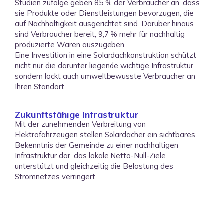
Studien zufolge geben 85 % der Verbraucher an, dass
sie Produkte oder Dienstleistungen bevorzugen, die
Unsere Produkte und
auf Nachhaltigkeit ausgerichtet sind. Darüber hinaus
Dienstleistungen
sind Verbraucher bereit, 9,7 % mehr für nachhaltig
produzierte Waren auszugeben.
Eine Investition in eine Solardachkonstruktion schützt
nicht nur die darunter liegende wichtige Infrastruktur,
sondern lockt auch umweltbewusste Verbraucher an
Ihren Standort.
Kabelschutz®
Schutzkabelummantelung mit integrierter forensischer
Markierung, um Diebstahl zu verhindern und die
Zukunftsfähige Infrastruktur
Funktionsfähigkeit der Ladegeräte zu gewährleisten.
Mit der zunehmenden Verbreitung von
Elektrofahrzeugen stellen Solardächer ein sichtbares
Bekenntnis der Gemeinde zu einer nachhaltigen
Modulare Fundamente | Demnächst
Infrastruktur dar, das lokale Netto-Null-Ziele
verfügbar!
unterstützt und gleichzeitig die Belastung des
Stromnetzes verringert.
Modulare Fundamente für Gleichstromladegeräte und
Versorgungssäulen, entwickelt für schnelle Installation,
unebenen Boden und Stabilität.