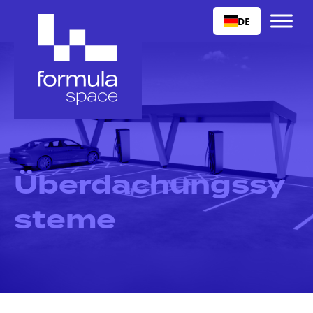
DE
Überdachungssy
steme