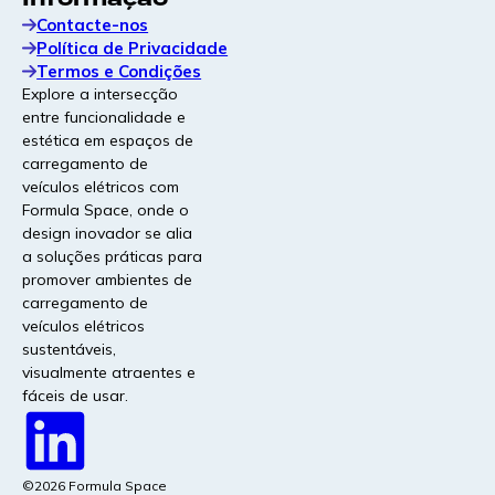
Contacte-nos
Os nossos produtos e serviços
Política de Privacidade
Termos e Condições
Explore a intersecção
entre funcionalidade e
estética em espaços de
CableGuard®
carregamento de
Manga protetora para cabos com marcação forense
veículos elétricos com
integrada para impedir roubos e manter os
Formula Space, onde o
carregadores operacionais.
design inovador se alia
a soluções práticas para
promover ambientes de
Fundamentos modulares | Em breve!
carregamento de
veículos elétricos
Fundações modulares para carregadores CC e pilares
sustentáveis,
alimentadores, projetadas para instalação rápida,
visualmente atraentes e
terrenos irregulares e estabilidade.
fáceis de usar.
Consultoria e assessoria em
veículos elétricos
©2026 Formula Space