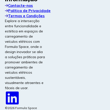
Contacte-nos
Os nossos produtos e serviços
Política de Privacidade
Termos e Condições
Explore a intersecção
entre funcionalidade e
estética em espaços de
CableGuard®
carregamento de
Manga protetora para cabos com marcação forense
veículos elétricos com
integrada para impedir roubos e manter os
Formula Space, onde o
carregadores operacionais.
design inovador se alia
a soluções práticas para
promover ambientes de
Fundamentos modulares | Em breve!
carregamento de
veículos elétricos
Fundações modulares para carregadores CC e pilares
sustentáveis,
alimentadores, projetadas para instalação rápida,
visualmente atraentes e
terrenos irregulares e estabilidade.
fáceis de usar.
Consultoria e assessoria em
veículos elétricos
©2026 Formula Space