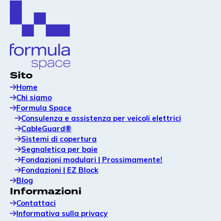
rafforzare l'immagine del marchio in loco.
Leggi il nostro ultimo articolo
Formula Space «Pioniere
Sito
nell’innovazione delle
Home
infrastrutture di ricarica per
Chi siamo
veicoli elettrici» ai UK Transport
Formula Space
Awards 2026!
Consulenza e assistenza per veicoli elettrici
CableGuard®
Formula Space stata premiata come "Leading
Sistemi di copertura
Innovator" nel settore delle infrastrutture di
Segnaletica per baie
ricarica per veicoli elettrici 2026 in occasione
Fondazioni modulari | Prossimamente!
degli SME News UK Transport Awards.
Fondazioni | EZ Block
Questo riconoscimento riflette ciò in cui
Blog
crediamo sin da quando
Informazioni
Contattaci
Informativa sulla privacy