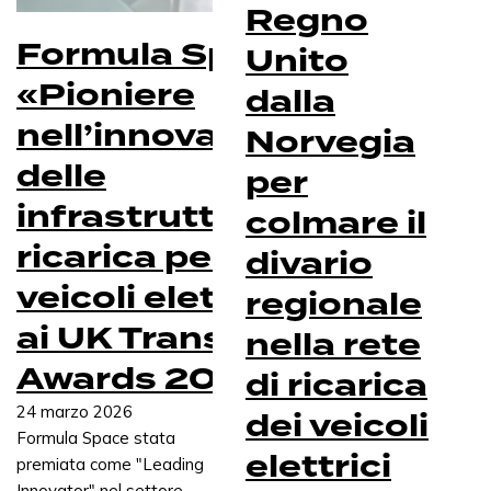
Regno
Formula Space
Unito
«Pioniere
dalla
nell’innovazione
Norvegia
delle
per
infrastrutture di
colmare il
ricarica per
divario
veicoli elettrici»
regionale
ai UK Transport
nella rete
Awards 2026!
di ricarica
24 marzo 2026
dei veicoli
Formula Space stata
elettrici
premiata come "Leading
Innovator" nel settore