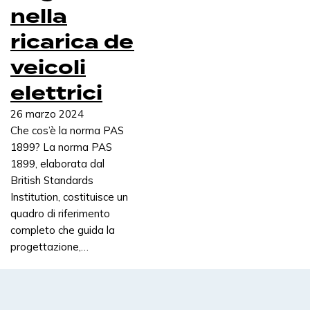
Strategia del sito, layout e supporto al branding per
nella
ottimizzare le prestazioni dell'intero portafoglio di
ricarica dei
veicoli elettrici.
veicoli
Fondazioni prefabbricate | EZ Block
elettrici
Fondazioni ecologiche prefabbricate in calcestruzzo a
26 marzo 2024
montaggio rapido, progettate per la ricarica dei veicoli
elettrici.
Che cos’è la norma PAS
1899? La norma PAS
1899, elaborata dal
Sistemi di copertura
British Standards
Soluzioni modulari per coperture che migliorano
Institution, costituisce un
l'esperienza dell'utente e proteggono le
quadro di riferimento
apparecchiature di ricarica.
completo che guida la
progettazione,…
Segnaletica del bacino
Segnaletica per aree di sosta resistente e ad alto
contrasto, progettata per facilitare l'orientamento e