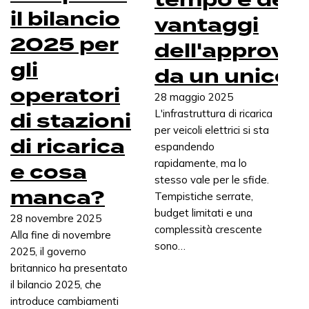
il bilancio
vantaggi
2025 per
dell'approvv
gli
da un unico f
operatori
28 maggio 2025
di stazioni
L'infrastruttura di ricarica
per veicoli elettrici si sta
di ricarica
espandendo
rapidamente, ma lo
e cosa
stesso vale per le sfide.
manca?
Tempistiche serrate,
budget limitati e una
28 novembre 2025
complessità crescente
Alla fine di novembre
sono…
2025, il governo
britannico ha presentato
il bilancio 2025, che
introduce cambiamenti
I nostri prodotti e servizi