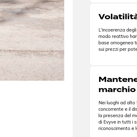
Volatilit
L'incoerenza degli 
modo reattivo hann
base omogenea tra 
sui prezzi per pote
Mantener
marchio
Nei luoghi ad alto 
concorrente e il d
la presenza del ma
di Evyve in tutti i 
riconoscimento e l