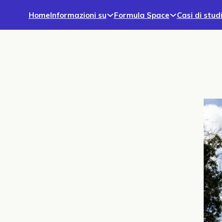
Home
Informazioni su
Formula Space
Casi di stud
otti e servizi
Fondamenti modulari |
Prossimamente!
Basi modulari per caricatori CC e colonnine di
alimentazione, progettate per garantire
un’installazione rapida, adattarsi a terreni
irregolari e garantire la stabilità.
Fondazioni prefabbricate | EZ
Block