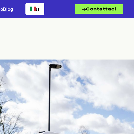
Contattaci
io
Blog
IT
Leggi il nostro ultimo
articolo
Redditizi e veloci: perché i
vincitori realizzano
rapidamente stazioni di
ricarica per veicoli elettrici
redditizie
Il mercato della ricarica dei veicoli elettrici
ha smesso di premiare chi costruisce più
velocemente e ha iniziato a premiare chi
costruisce meglio. Gli operatori che stanno
guadagnando terreno rendono redditizie le