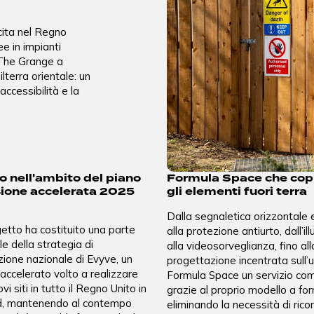
scita nel Regno
e in impianti
 The Grange a
lterra orientale: un
accessibilità e la
o nell'ambito del piano
Formula Space che copr
sione accelerata 2025
gli elementi fuori terra
Dalla segnaletica orizzontale e
etto ha costituito una parte
alla protezione antiurto, dall’i
 della strategia di
alla videosorveglianza, fino all
ione nazionale di Evyve, un
progettazione incentrata sull’
ccelerato volto a realizzare
Formula Space un servizio co
vi siti in tutto il Regno Unito in
grazie al proprio modello a for
d, mantenendo al contempo
eliminando la necessità di ricor