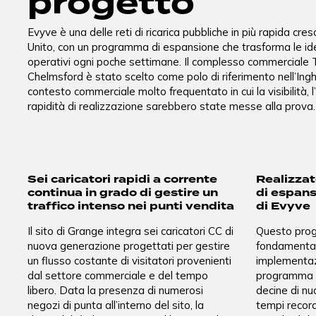
progetto
Evyve è una delle reti di ricarica pubbliche in più rapida cre
Unito, con un programma di espansione che trasforma le ide
operativi ogni poche settimane. Il complesso commerciale
Chelmsford è stato scelto come polo di riferimento nell’Inghi
contesto commerciale molto frequentato in cui la visibilità, l’
rapidità di realizzazione sarebbero state messe alla prova.
Sei caricatori rapidi a corrente
Realizzat
continua in grado di gestire un
di espan
traffico intenso nei punti vendita
di Evyve
Il sito di Grange integra sei caricatori CC di
Questo prog
nuova generazione progettati per gestire
fondamentale
un flusso costante di visitatori provenienti
implementaz
dal settore commerciale e del tempo
programma a
libero. Data la presenza di numerosi
decine di nuo
negozi di punta all’interno del sito, la
tempi recor