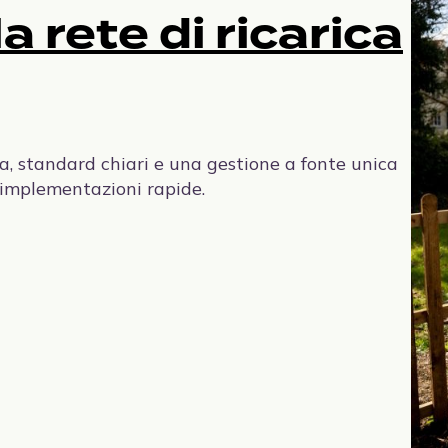
a rete di ricarica
Fondazioni ecologiche prefabbricate in
calcestruzzo a montaggio rapido, progettate per
la ricarica dei veicoli elettrici.
Segnaletica del bacino
a, standard chiari e una gestione a fonte unica
Segnaletica per aree di sosta resistente e ad alto
 implementazioni rapide.
contrasto, progettata per facilitare
l'orientamento e rafforzare l'immagine del
marchio in loco.