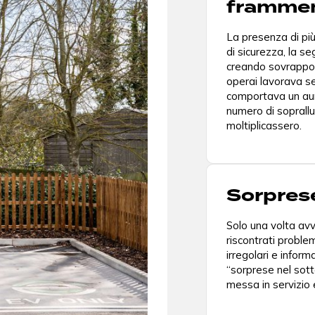
framme
La presenza di più
di sicurezza, la s
creando sovrapposi
operai lavorava se
comportava un aum
numero di sopralluo
moltiplicassero.
Sorprese
Solo una volta avvia
riscontrati problem
irregolari e inform
“sorprese nel sott
messa in servizio e 