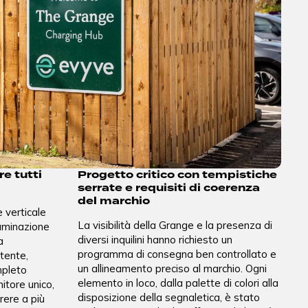
e tutti
Progetto critico con tempistiche
serrate e requisiti di coerenza
del marchio
 verticale
La visibilità della Grange e la presenza di
lluminazione
diversi inquilini hanno richiesto un
a
programma di consegna ben controllato e
utente,
un allineamento preciso al marchio. Ogni
mpleto
elemento in loco, dalla palette di colori alla
nitore unico,
disposizione della segnaletica, è stato
rere a più