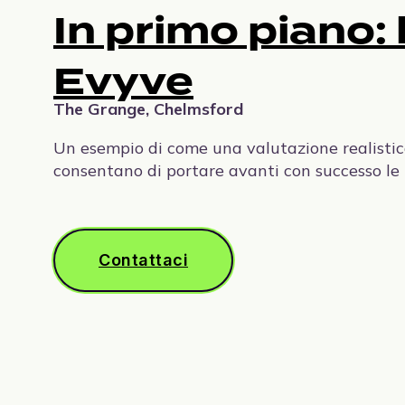
In primo piano: l
Strategia del sito, layout e supporto al branding
per ottimizzare le prestazioni dell'intero
portafoglio di veicoli elettrici.
Evyve
The Grange, Chelmsford
Sistemi di copertura
Un esempio di come una valutazione realistic
Soluzioni modulari per coperture che migliorano
consentano di portare avanti con successo le
l'esperienza dell'utente e proteggono le
apparecchiature di ricarica.
Contattaci