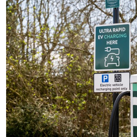
Lee nuestro último artículo
Rentables y rápidas: por qué los
líderes construyen a buen ritmo
estaciones de recarga de
vehículos eléctricos rentables
El mercado de la recarga de vehículos
eléctricos ha dejado de premiar a quien
construye más rápido y ha empezado a
premiar a quien construye mejor. Los
operadores que están tomando la delantera
consiguen que sus instalaciones sean
rentables desde el primer día y, a continuación,
amplían