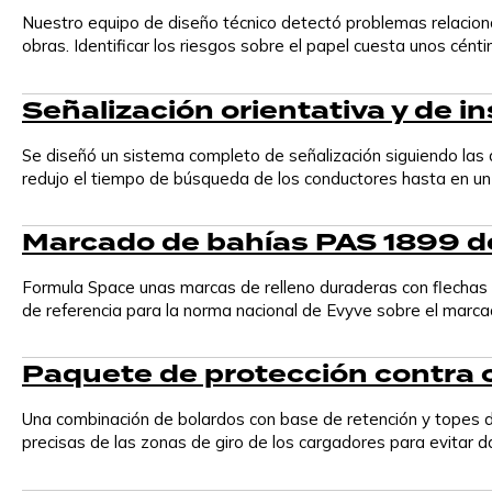
Nuestro equipo de diseño técnico detectó problemas relacionad
obras. Identificar los riesgos sobre el papel cuesta unos cént
CableGuard®
Funda protectora para cables con marcado forense
Señalización orientativa y de i
integrado para disuadir los robos y mantener los
cargadores en buen estado de funcionamiento.
Se diseñó un sistema completo de señalización siguiendo las d
redujo el tiempo de búsqueda de los conductores hasta en un 50
Cimientos modulares |
Marcado de bahías PAS 1899 de
¡Próximamente!
Cimientos modulares para cargadores de corriente
Formula Space unas marcas de relleno duraderas con flechas di
continua y postes de alimentación, diseñados para
de referencia para la norma nacional de Evyve sobre el marc
una instalación rápida, terrenos irregulares y una gran
estabilidad.
Paquete de protección contra c
Consultoría y asesoramiento sobre
Una combinación de bolardos con base de retención y topes d
vehículos eléctricos
precisas de las zonas de giro de los cargadores para evitar d
Asesoramiento en estrategia web, diseño y marca