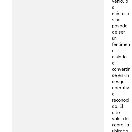
vehículo
s
eléctrico
s ha
pasado
de ser
un
fenómen
o
aislado
a
convertir
se en un
riesgo
operativ
o
reconoci
do. El
alto
valor del
cobre, la
ubicació