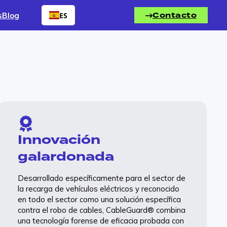
Contacto
s
Blog
ES
Lee nuestro último
artículo
Rentables y rápidas: por qué
los líderes construyen a buen
ritmo estaciones de recarga
Innovación
de vehículos eléctricos
galardonada
rentables
El mercado de la recarga de vehículos
Desarrollado específicamente para el sector de
eléctricos ha dejado de premiar a quien
la recarga de vehículos eléctricos y reconocido
construye más rápido y ha empezado a
en todo el sector como una solución específica
premiar a quien construye mejor. Los
contra el robo de cables, CableGuard® combina
operadores que están tomando la
una tecnología forense de eficacia probada con