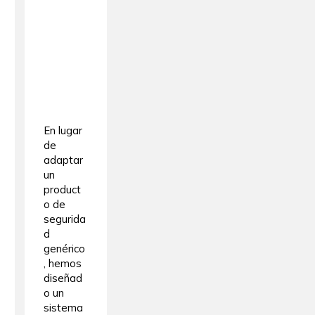
En lugar
de
adaptar
un
product
o de
segurida
d
genérico
, hemos
diseñad
o un
sistema