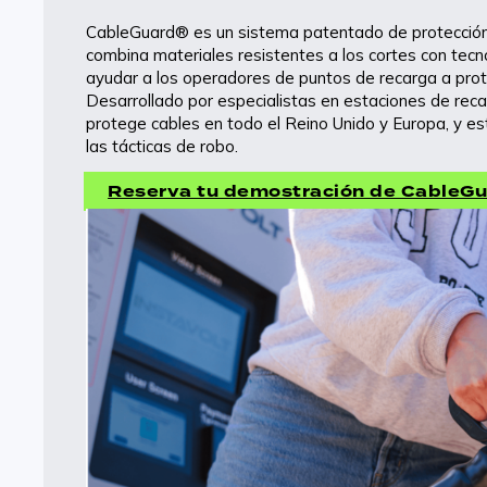
Asesoramiento en estrategia web, diseño y
CableGuard® es un sistema patentado de protección 
marca para optimizar el rendimiento de toda tu
combina materiales resistentes a los cortes con tecno
gama de vehículos eléctricos.
ayudar a los operadores de puntos de recarga a prot
Desarrollado por especialistas en estaciones de rec
protege cables en todo el Reino Unido y Europa, y e
las tácticas de robo.
Sistemas de toldos
Soluciones modulares de cubierta que mejoran la
Reserva tu demostración de CableGu
experiencia del usuario y protegen los equipos de
recarga.