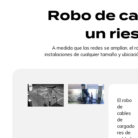
Robo de cab
un rie
A medida que las redes se amplían, el r
instalaciones de cualquier tamaño y ubicaci
El robo
de
cables
de
cargado
res de