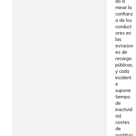
do a
minar la
confianz
a de los
conduct
ores en
las
estacion
es de
recarga
públicas,
y cada
incident
e
supone
tiempo
de
inactivid
ad,
costes
de
sustituci