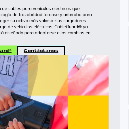
Cimientos ecológicos prefabricados de hormigón
de cables para vehículos eléctricos que
de instalación rápida, diseñados para la recarga
logía de trazabilidad forense y antirrobo para
de vehículos eléctricos.
eger su activo más valioso: sus cargadores.
arga de vehículos eléctricos, CableGuard® ya
stá diseñado para adaptarse a los cambios en
Marcado de bahías
Señalización de muelles resistente y de alto
ard®
Contáctanos
contraste, diseñada para facilitar la orientación y
reforzar la imagen de marca en las instalaciones.