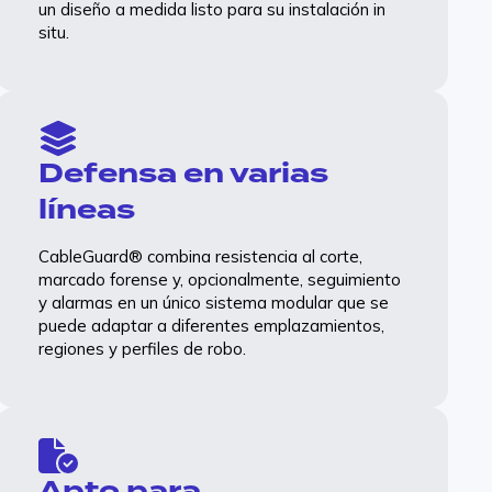
delantera consiguen que sus instalaciones
un diseño a medida listo para su instalación in
sean rentables desde el primer día y, a
situ.
continuación, amplían
Defensa en varias
líneas
CableGuard® combina resistencia al corte,
marcado forense y, opcionalmente, seguimiento
y alarmas en un único sistema modular que se
Leer más
puede adaptar a diferentes emplazamientos,
regiones y perfiles de robo.
Apto para