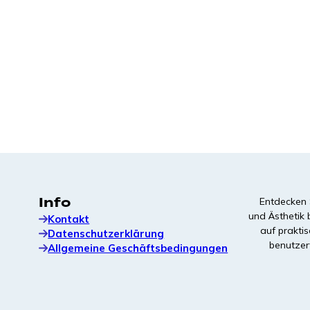
Schnell zu installierende Öko-Fundamente aus
Fertigbeton, speziell für das Laden von
Elektroautos entwickelt.
Markierung der Bucht
Kontrastreiche, langlebige Markierungen für klare
Navigation und stärkere Markenpräsenz vor Ort.
Info
Entdecken S
und Ästhetik 
Kontakt
auf prakti
Datenschutzerklärung
benutzer
Allgemeine Geschäftsbedingungen