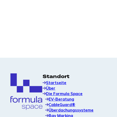
gesamten EV-Portfolios.
Überdachungssysteme
Modulare Überdachungslösungen, die das
Benutzererlebnis verbessern und die
Ladehardware schützen.
Standort
Startseite
Über
Die Formula Space
EV-Beratung
CableGuard®
Überdachungssysteme
Bay Marking