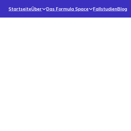
Startseite
Über
Das Formula Space
Fallstudien
Blog
nd Dienstleistungen
Modulare Fundamente |
Demnächst verfügbar!
Modulare Fundamente für Gleichstromladegeräte
und Versorgungssäulen, entwickelt für schnelle
Installation, unebenen Boden und Stabilität.
Fertigteilfundamente | EZ
Block