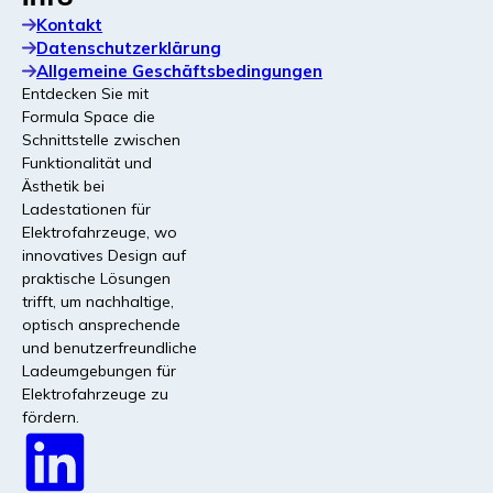
Kontakt
Unsere Produkte und
Datenschutzerklärung
Allgemeine Geschäftsbedingungen
Dienstleistungen
Entdecken Sie mit
Formula Space die
Schnittstelle zwischen
Funktionalität und
Ästhetik bei
Kabelschutz®
Ladestationen für
Schutzkabelummantelung mit integrierter forensischer
Elektrofahrzeuge, wo
Markierung, um Diebstahl zu verhindern und die
innovatives Design auf
Funktionsfähigkeit der Ladegeräte zu gewährleisten.
praktische Lösungen
trifft, um nachhaltige,
optisch ansprechende
Modulare Fundamente | Demnächst
und benutzerfreundliche
verfügbar!
Ladeumgebungen für
Modulare Fundamente für Gleichstromladegeräte und
Elektrofahrzeuge zu
Versorgungssäulen, entwickelt für schnelle Installation,
fördern.
unebenen Boden und Stabilität.