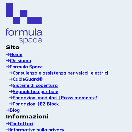
CableGuard®
Guaina protettiva per cavi con marcatura forense
integrata per scoraggiare i furti e garantire il corretto
Sito
funzionamento dei caricabatterie.
Home
Chi siamo
Formula Space
Fondamenti modulari |
Consulenza e assistenza per veicoli elettrici
Prossimamente!
CableGuard®
Basi modulari per caricatori CC e colonnine di
Sistemi di copertura
alimentazione, progettate per garantire
Segnaletica per baie
un’installazione rapida, adattarsi a terreni irregolari e
Fondazioni modulari | Prossimamente!
garantire la stabilità.
Fondazioni | EZ Block
Blog
Informazioni
Consulenza e assistenza nel settore
Contattaci
dei veicoli elettrici
Informativa sulla privacy