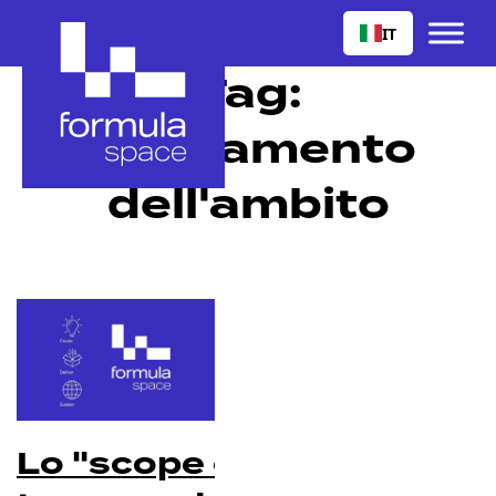
IT
Tag:
ampliamento
dell'ambito
Lo "scope creep" ti costa