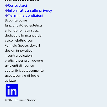
I nostri prodotti e servizi
Contattaci
Informativa sulla privacy
Termini e condizioni
Scoprite come
funzionalità ed estetica
si fondono negli spazi
CableGuard®
dedicati alla ricarica dei
Guaina protettiva per cavi con marcatura forense
veicoli elettrici con
integrata per scoraggiare i furti e garantire il corretto
Formula Space, dove il
funzionamento dei caricabatterie.
design innovativo
incontra soluzioni
pratiche per promuovere
Fondamenti modulari |
ambienti di ricarica
Prossimamente!
sostenibili, esteticamente
Basi modulari per caricatori CC e colonnine di
accattivanti e di facile
alimentazione, progettate per garantire
utilizzo
un’installazione rapida, adattarsi a terreni irregolari e
garantire la stabilità.
©2026 Formula Space
Consulenza e assistenza nel settore