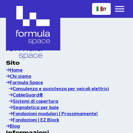
IT
Sito
Home
Chi siamo
Formula Space
Consulenza e assistenza per veicoli elettrici
CableGuard®
Sistemi di copertura
Segnaletica per baie
Fondazioni modulari | Prossimamente!
Fondazioni | EZ Block
Blog
Informazioni