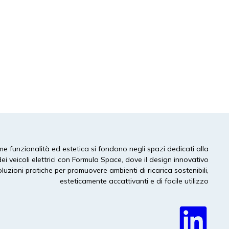
proprie stazioni fin dal primo giorno, per poi
espandersi
Leggi tutto
e funzionalità ed estetica si fondono negli spazi dedicati alla
dei veicoli elettrici con Formula Space, dove il design innovativo
luzioni pratiche per promuovere ambienti di ricarica sostenibili,
esteticamente accattivanti e di facile utilizzo