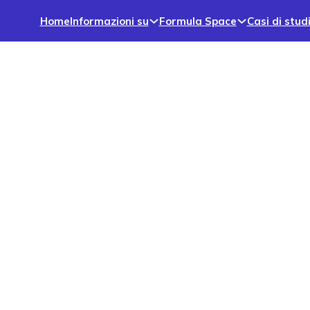
Home
Informazioni su
Formula Space
Casi di stud
otti e servizi
Fondamenti modulari |
Prossimamente!
Basi modulari per caricatori CC e colonnine di
alimentazione, progettate per garantire
un’installazione rapida, adattarsi a terreni
irregolari e garantire la stabilità.
Fondazioni prefabbricate | EZ
Block