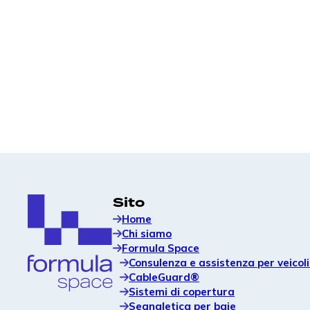
Strategia del sito, layout e supporto al branding
per ottimizzare le prestazioni dell'intero
portafoglio di veicoli elettrici.
Sistemi di copertura
Soluzioni modulari per coperture che migliorano
l'esperienza dell'utente e proteggono le
apparecchiature di ricarica.
Sito
Home
Chi siamo
Formula Space
Consulenza e assistenza per veicoli 
CableGuard®
Sistemi di copertura
Segnaletica per baie