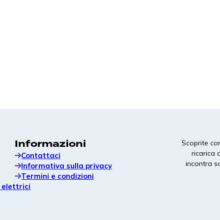
Fondazioni ecologiche prefabbricate in
calcestruzzo a montaggio rapido, progettate per
la ricarica dei veicoli elettrici.
Segnaletica del bacino
Segnaletica per aree di sosta resistente e ad alto
contrasto, progettata per facilitare
l'orientamento e rafforzare l'immagine del
marchio in loco.
Informazioni
Scoprite com
ricarica 
Contattaci
incontra so
Informativa sulla privacy
Termini e condizioni
elettrici