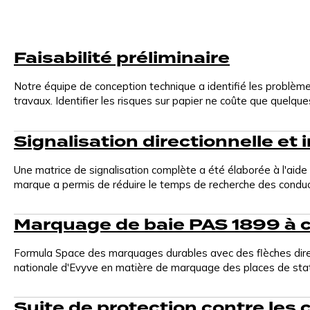
Nos produits et services
Faisabilité préliminaire
CableGuard®
Notre équipe de conception technique a identifié les problème
travaux. Identifier les risques sur papier ne coûte que quelque
Gaine de protection pour câble avec marquage
judiciaire intégré pour dissuader le vol et maintenir les
chargeurs en état de fonctionnement.
Signalisation directionnelle et
Une matrice de signalisation complète a été élaborée à l'aide 
Fondations modulaires | Bientôt
marque a permis de réduire le temps de recherche des conducteu
disponibles !
Fondations modulaires pour chargeurs CC et piliers
Marquage de baie PAS 1899 à c
d'alimentation, conçues pour une installation rapide, un
sol irrégulier et une grande stabilité.
Formula Space des marquages durables avec des flèches directi
nationale d'Evyve en matière de marquage des places de sta
Conseil et consultation en matière
de véhicules électriques
Suite de protection contre les c