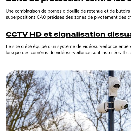
Stratégie de site, agencement et soutien à l'image de
marque pour optimiser les performances de
Une combinaison de bornes à douille de retenue et de butoirs
l'ensemble de votre portefeuille de véhicules
superpositions CAO précises des zones de pivotement des cha
électriques.
CCTV HD et signalisation dissu
Fondations préfabriquées | EZ Block
Le site a été équipé d'un système de vidéosurveillance entiè
Fondations écologiques en béton préfabriqué à
lorsque des caméras de vidéosurveillance sont installées. Il s'a
installation rapide, conçues pour la recharge des
véhicules électriques.
Systèmes de verrière
Solutions de auvents modulaires qui améliorent
l'expérience utilisateur et protègent le matériel de
recharge.
Marquage de la baie
Marquage de baie durable et très contrasté, conçu