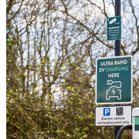
pour faciliter la navigation et renforcer l'image de
marque sur site.
Lisez notre dernier article
Rentables et rapides : pourquoi
les acteurs de pointe déploient
à un rythme soutenu des
stations de recharge pour
véhicules électriques rentables
Le marché de la recharge des véhicules
électriques ne récompense plus ceux qui
construisent le plus vite, mais ceux qui
construisent le mieux. Les opérateurs qui
prennent la tête rendent leurs sites rentables
dès le premier jour, puis déploient