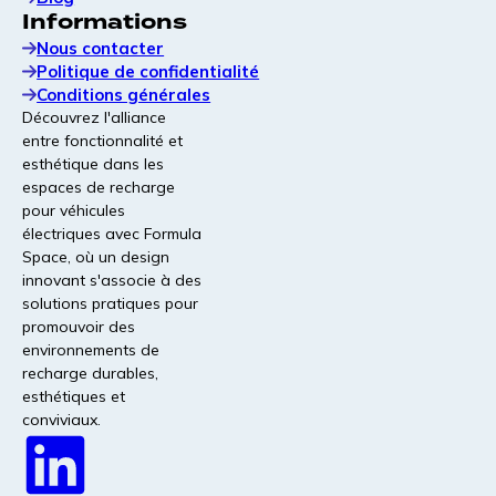
Informations
Nos produits et services
Nous contacter
Politique de confidentialité
Conditions générales
Découvrez l'alliance
entre fonctionnalité et
esthétique dans les
CableGuard®
espaces de recharge
Gaine de protection pour câble avec marquage
pour véhicules
judiciaire intégré pour dissuader le vol et maintenir les
électriques avec Formula
chargeurs en état de fonctionnement.
Space, où un design
innovant s'associe à des
solutions pratiques pour
Fondations modulaires | Bientôt
promouvoir des
disponibles !
environnements de
Fondations modulaires pour chargeurs CC et piliers
recharge durables,
d'alimentation, conçues pour une installation rapide, un
esthétiques et
sol irrégulier et une grande stabilité.
conviviaux.
Conseil et consultation en matière