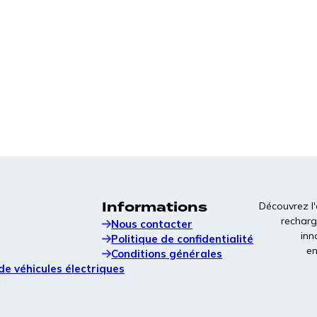
Fondations écologiques en béton préfabriqué à
installation rapide, conçues pour la recharge des
véhicules électriques.
Marquage de la baie
Marquage de baie durable et très contrasté,
conçu pour faciliter la navigation et renforcer
l'image de marque sur site.
Informations
Découvrez l'
recharg
Nous contacter
inn
Politique de confidentialité
en
Conditions générales
de véhicules électriques