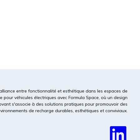
prennent la tête rendent leurs sites
rentables dès le premier jour, puis déploient
Lire la suite
alliance entre fonctionnalité et esthétique dans les espaces de
e pour véhicules électriques avec Formula Space, où un design
ovant s'associe à des solutions pratiques pour promouvoir des
vironnements de recharge durables, esthétiques et conviviaux.