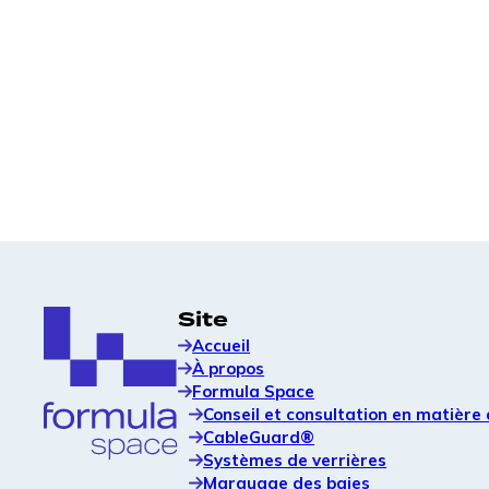
électriques
Stratégie de site, agencement et soutien à
l'image de marque pour optimiser les
performances de l'ensemble de votre portefeuille
de véhicules électriques.
Systèmes de verrière
Solutions de auvents modulaires qui améliorent
l'expérience utilisateur et protègent le matériel
de recharge.
Site
Accueil
À propos
Formula Space
Conseil et consultation en matière 
CableGuard®
Systèmes de verrières
Marquage des baies