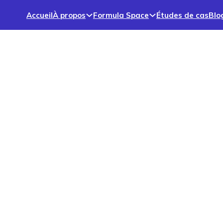
Accueil
À propos
Formula Space
Études de cas
Blo
s et services
Fondations modulaires |
Bientôt disponibles !
Fondations modulaires pour chargeurs CC et
piliers d'alimentation, conçues pour une
installation rapide, un sol irrégulier et une grande
stabilité.
Fondations préfabriquées | EZ
Block